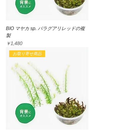
BIO マヤカ sp. パラグアリレッドの複
製
価格
￥1,480
お取り寄せ商品