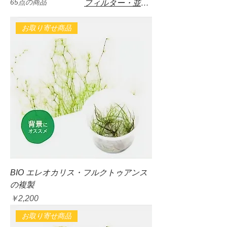
65点の商品
フィルター・並び替え
お取り寄せ商品
BIO エレオカリス・フルクトゥアンス
の複製
価格
￥2,200
お取り寄せ商品