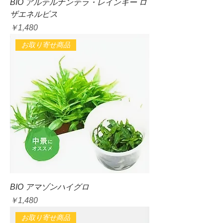
BIO アルテルナンテラ・レインキー ロ
ザエネルビス
価格
￥1,480
お取り寄せ商品
BIO アマゾンハイグロ
価格
￥1,480
お取り寄せ商品