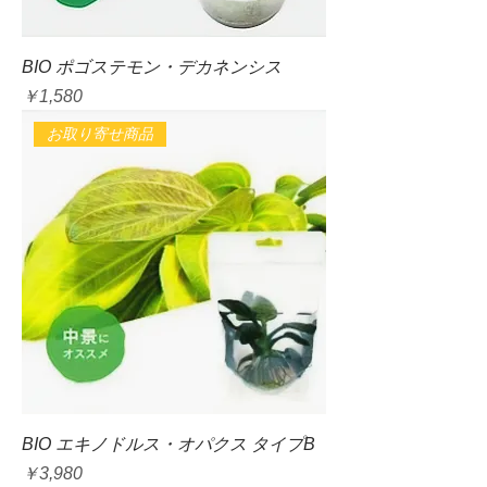
BIO ポゴステモン・デカネンシス
価格
￥1,580
お取り寄せ商品
BIO エキノドルス・オパクス タイプB
価格
￥3,980