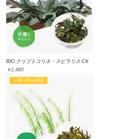
BIO クリプトコリネ・スピラリス CK
価格
￥1,480
お取り寄せ商品