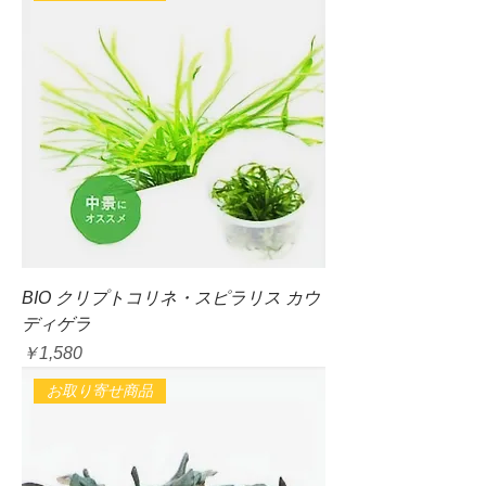
BIO クリプトコリネ・スピラリス カウ
ディゲラ
価格
￥1,580
お取り寄せ商品