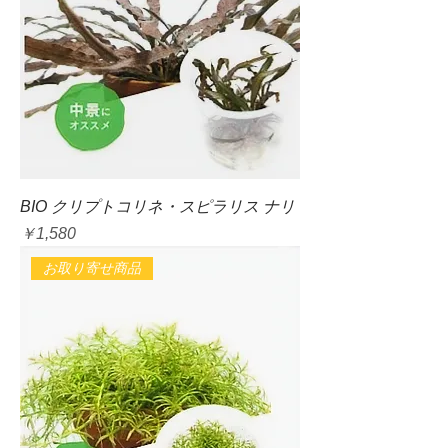
BIO クリプトコリネ・スピラリス ナリ
価格
￥1,580
お取り寄せ商品