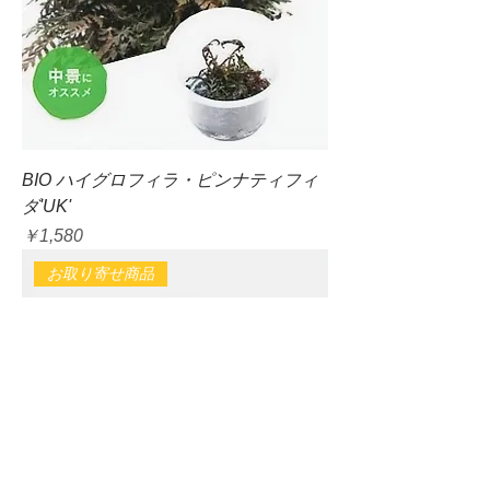
BIO ハイグロフィラ・ピンナティフィ
ダ'UK'
価格
￥1,580
お取り寄せ商品