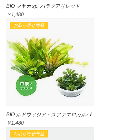
BIO マヤカ sp. パラグアリレッド
価格
￥1,480
お取り寄せ商品
BIO ルドウィジア・スファエロカルパ
価格
￥1,480
お取り寄せ商品