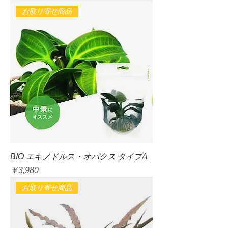
お取り寄せ商品
BIO エキノドルス・オパクス タイプA
価格
￥3,980
お取り寄せ商品