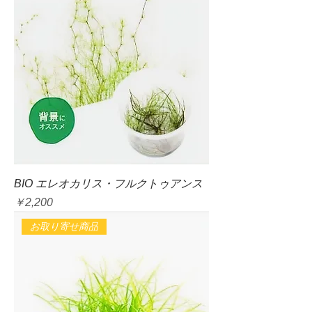
BIO エレオカリス・フルクトゥアンス
価格
￥2,200
お取り寄せ商品