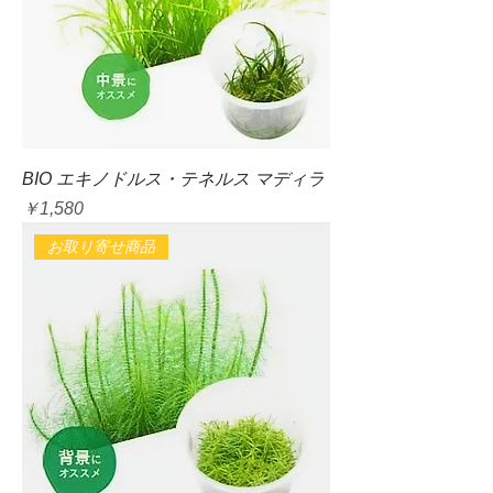
BIO エキノドルス・テネルス マディラ
価格
￥1,580
お取り寄せ商品