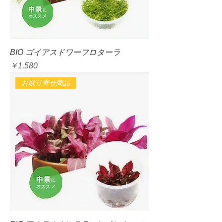
BIO ゴイアスドワーフロターラ
価格
￥1,580
お取り寄せ商品