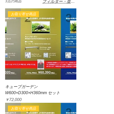
3点の商品
フィルター・並び替え
お取り寄せ商品
キューブガーデン
W600×D300×H360mm セット
価格
￥72,000
お取り寄せ商品