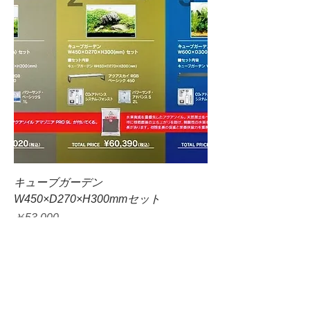
キューブガーデン
W450×D270×H300mmセット
価格
￥53,000
お取り寄せ商品