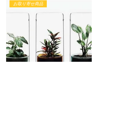
お取り寄せ商品
CELL エメラルド、アンバー、クリ
ア 各種
価格
￥9,500