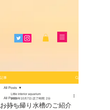
記事
All Posts
Little interior aquarium
All Posts
2023年10月7日
読了時間: 2分
お持ち帰り水槽のご紹介
アクアリウム