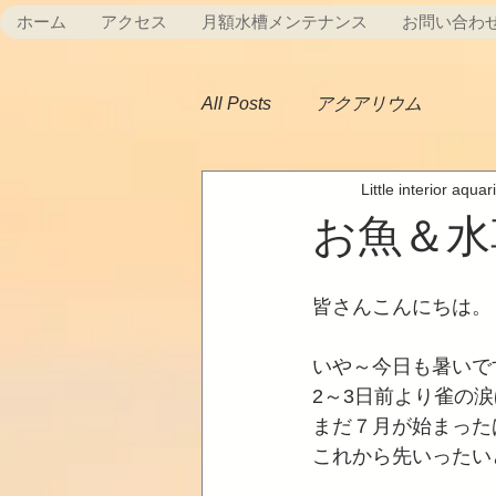
ホーム
アクセス
月額水槽メンテナンス
お問い合わ
All Posts
アクアリウム
Little interior aqua
お魚＆水
皆さんこんにちは。
いや～今日も暑いで
2～3日前より雀の
まだ７月が始まった
これから先いったい