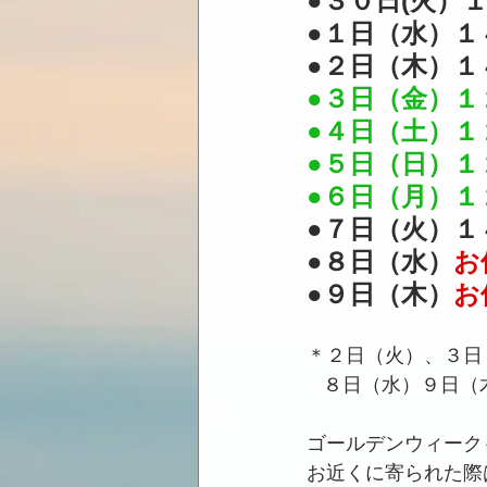
●３０日(火）１
●１日（水）１
●２日（木）１
●３日（金）１２
●４日（土）１２
●５日（日）１２
●６日（月）１２
●７日（火）１
●８日（水）
お
●９日（木）
お
＊２日（火）、３日
   ８日（水）９
ゴールデンウィーク
お近くに寄られた際