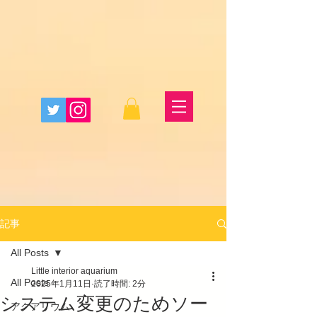
記事
All Posts
Little interior aquarium
All Posts
2025年1月11日
読了時間: 2分
システム変更のためソー
アクアリウム