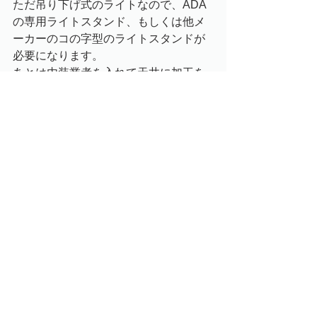
ただ吊り下げ式のライトなので、ADA
の専用ライトスタンド、もしくは他メ
ーカーのコの字型のライトスタンドが
必要になります。
あとは内装業者を入れて天井に加工を
施し、直接吊るす形になるかと思いま
す。
元箱付中古ソーラーRGB
1ケ・・・
29,800