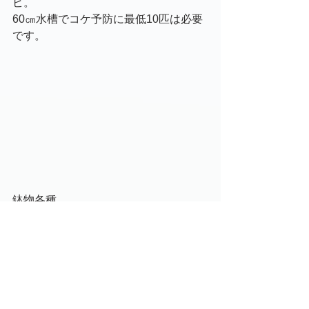
ビ。
60㎝水槽でコケ予防に最低10匹は必要
です。
鉢物各種
●キューバ・パールグラス
●ショート・ヘアーグラス
●パールグラス
●ルドウィジアSp・スーパーレッド
●ハイグロフィラ・ピンナティフィダ