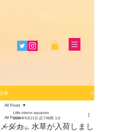
記事
All Posts
Little interior aquarium
All Posts
2024年9月21日
読了時間: 1分
メダカ、水草が入荷しまし
アクアリウム