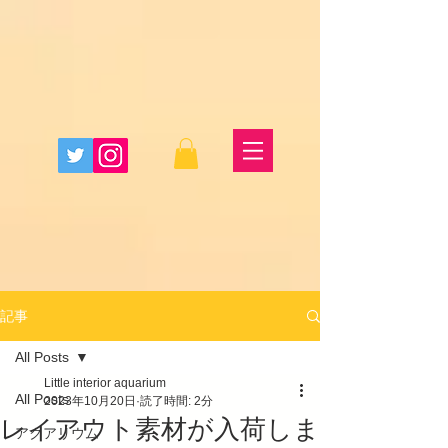
記事
All Posts
Little interior aquarium
All Posts
2023年10月20日
読了時間: 2分
レイアウト素材が入荷しま
アクアリウム