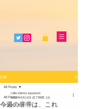
記事
All Posts
Little interior aquarium
All Posts
2023年6月14日
読了時間: 1分
今週の🉐🉐は、これ
アクアリウム