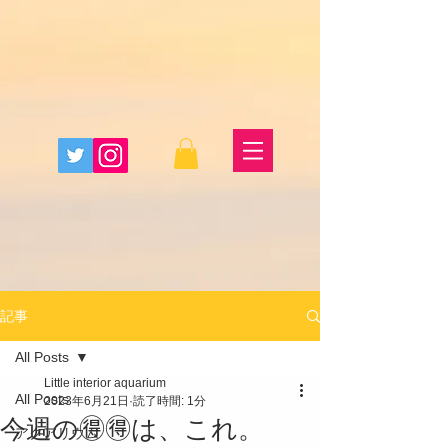
記事
All Posts
Little interior aquarium
All Posts
2023年6月21日
読了時間: 1分
今週の🉐🉐は、これ。
アクアリウム