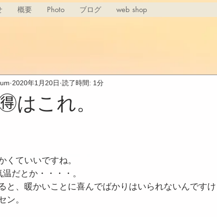
せ
概要
Photo
ブログ
web shop
rium
2020年1月20日
読了時間: 1分
🉐はこれ。
かくていいですね。
気温だとか・・・・。
ると、暖かいことに喜んでばかりはいられないんですけ
セン。