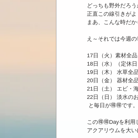
どっちも野外だろう
正直この線引きがよ
まあ、こんな時だか
え～それでは今週の
17日（火）素材全品レ
18日（水）（定休日
19日（木） 水草全品
20日（金） 器材全品
21日（土） エビ・
22日（日） 淡水の
 と毎日が🉐🉐です
この🉐🉐Dayを
アクアリウムを大い