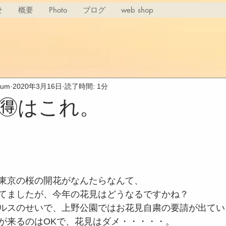
せ
概要
Photo
ブログ
web shop
rium
2020年3月16日
読了時間: 1分
🉐はこれ。
東京の桜の開花がなんたらなんて、
てましたが、今年の花見はどうなるですかね？
ルスのせいで、上野公園ではお花見自粛の要請が出てい
が来るのはOKで、花見はダメ・・・・・。