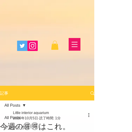
記事
All Posts
Little interior aquarium
All Posts
2020年10月5日
読了時間: 1分
今週の🉐🉐はこれ。
アクアリウム