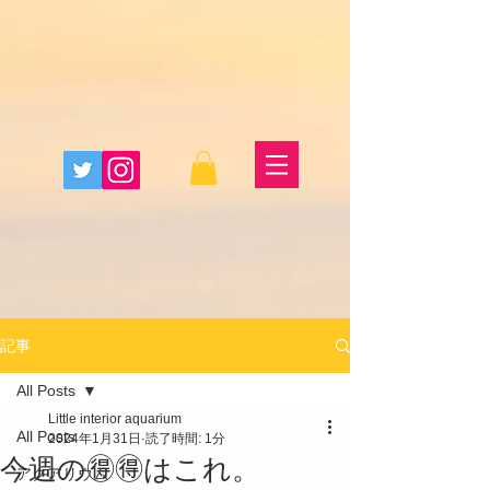
記事
All Posts
Little interior aquarium
All Posts
2024年1月31日
読了時間: 1分
今週の🉐🉐はこれ。
アクアリウム