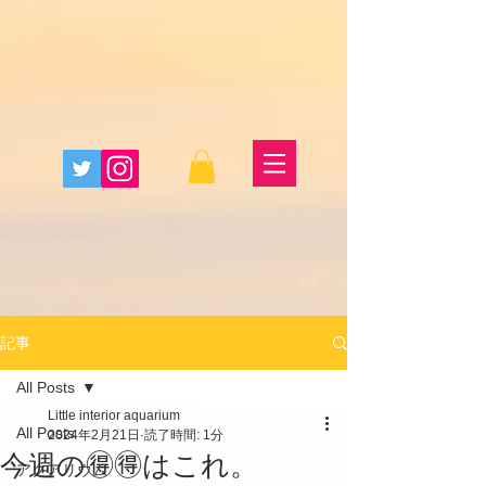
記事
All Posts
Little interior aquarium
All Posts
2024年2月21日
読了時間: 1分
今週の🉐🉐はこれ。
アクアリウム