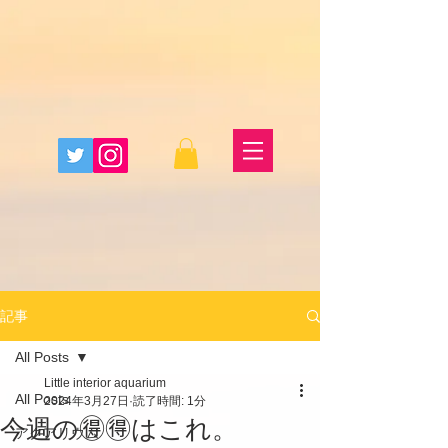
記事
All Posts
Little interior aquarium
All Posts
2024年3月27日
読了時間: 1分
今週の🉐🉐はこれ。
アクアリウム