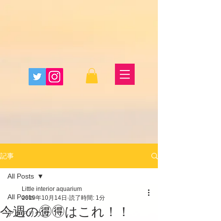
記事
All Posts
Little interior aquarium
All Posts
2019年10月14日
読了時間: 1分
今週の🉐🉐はこれ！！
アクアリウム