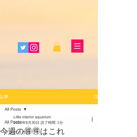
記事
All Posts
Little interior aquarium
All Posts
2023年8月30日
読了時間: 1分
今週の🉐🉐はこれ
アクアリウム