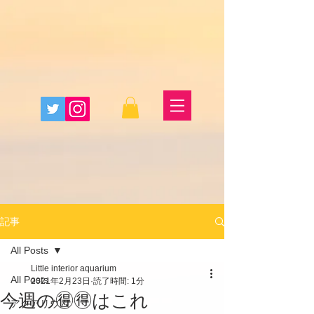
記事
All Posts
Little interior aquarium
All Posts
2021年2月23日
読了時間: 1分
今週の🉐🉐はこれ
アクアリウム