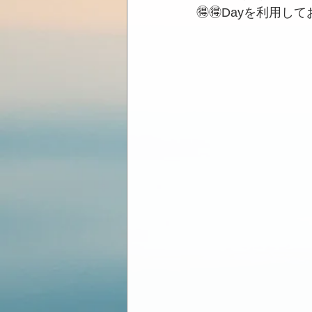
🉐🉐Dayを利用