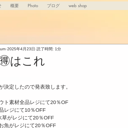
せ
概要
Photo
ブログ
web shop
rium
2025年4月23日
読了時間: 1分
🉐はこれ
りが決定したので発表致します。
ウト素材全品レジにて20％OF
品レジにて10％OFF
水草がレジにて20％OFF
お魚がレジにて20％OFF