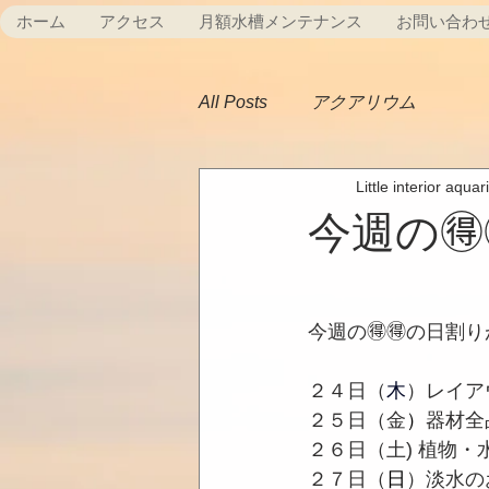
ホーム
アクセス
月額水槽メンテナンス
お問い合わ
All Posts
アクアリウム
Little interior aqua
今週の🉐
今週の🉐🉐の日割
２４日（
木
）レイア
２５日（金
）
器材全
２６日（土) 植物・
２７日（
日
）淡水の