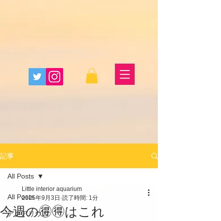
記事
All Posts
Little interior aquarium
All Posts
2025年9月3日
読了時間: 1分
今週の🉐🉐はこれ
アクアリウム