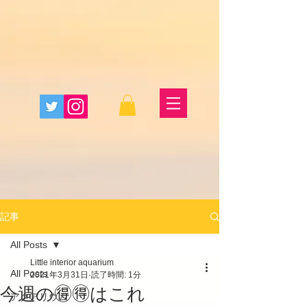
記事
All Posts
Little interior aquarium
All Posts
2021年3月31日
読了時間: 1分
今週の🉐🉐はこれ
アクアリウム