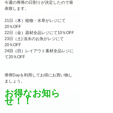
今週の🉐🉐の日割りが決定したので発
表致します。
21日（
木
）植物・水草がレジにて
20％OFF
22日（金
）
器材全品レジにて10％OFF
23日（土) 淡水のお魚がレジにて
20％OFF
24
日（
日
）
レイアウト素材全品レジに
て20％OFF 
🉐🉐Dayを利用してお得にお買い物し
ましょう。
お得なお知ら
せ！！