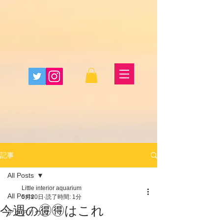
記事
All Posts
Little interior aquarium
All Posts
5月20日
読了時間: 1分
今週の🉐🉐はこれ
アクアリウム