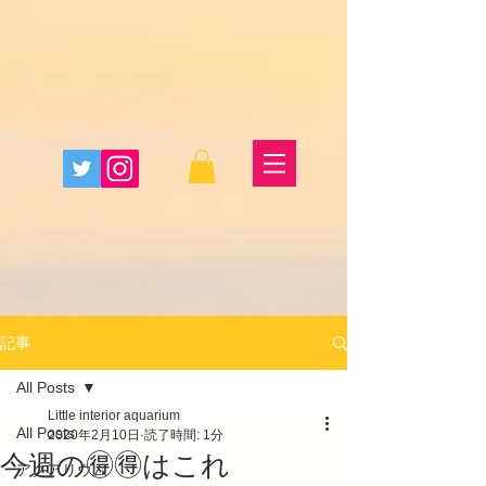
記事
All Posts
Little interior aquarium
All Posts
2020年2月10日
読了時間: 1分
今週の🉐🉐はこれ
アクアリウム