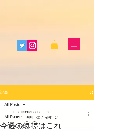
記事
All Posts
Little interior aquarium
All Posts
2021年6月8日
読了時間: 1分
今週の🉐🉐はこれ
アクアリウム