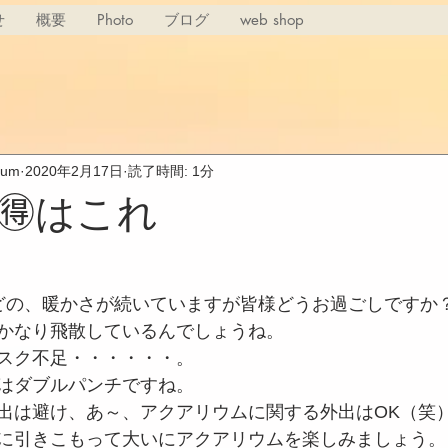
せ
概要
Photo
ブログ
web shop
rium
2020年2月17日
読了時間: 1分
🉐はこれ
どの、暖かさが続いていますが皆様どうお過ごしですか
かなり飛散しているんでしょうね。
スク不足・・・・・・。
はダブルパンチですね。
出は避け、あ～、アクアリウムに関する外出はOK（笑
に引きこもって大いにアクアリウムを楽しみましょう。