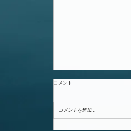
コメント
コメントを追加…
今週の🉐🉐はこれ