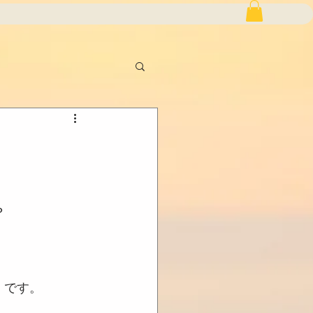
？
）です。