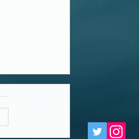
の🉐🉐はこれ