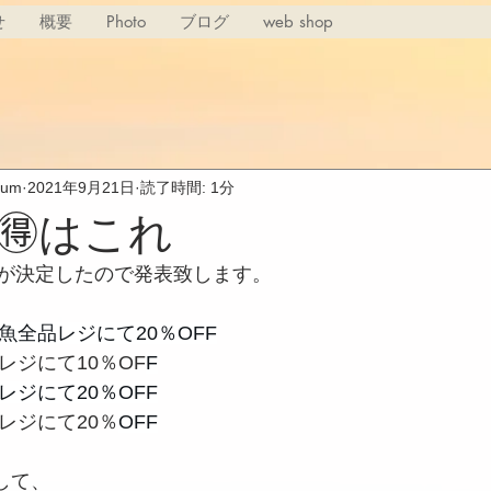
せ
概要
Photo
ブログ
web shop
rium
2021年9月21日
読了時間: 1分
🉐はこれ
りが決定したので発表致します。
魚全品レジにて20％OFF
レジにて10％OF
F
レジにて20％OFF
レジにて20％
OFF
用して、