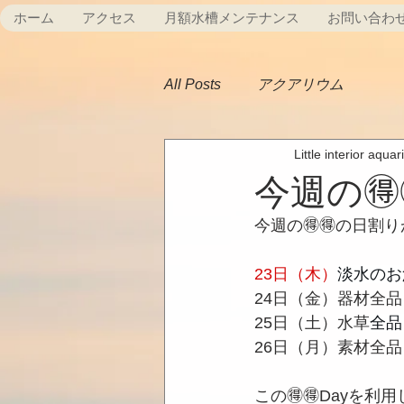
ホーム
アクセス
月額水槽メンテナンス
お問い合わ
All Posts
アクアリウム
Little interior aqua
今週の🉐
今週の🉐🉐の日割
23日（木）
淡水のお
24日（金）器材全品
25日（土）水草
全品
26日（月）素材全品
この🉐🉐Dayを利