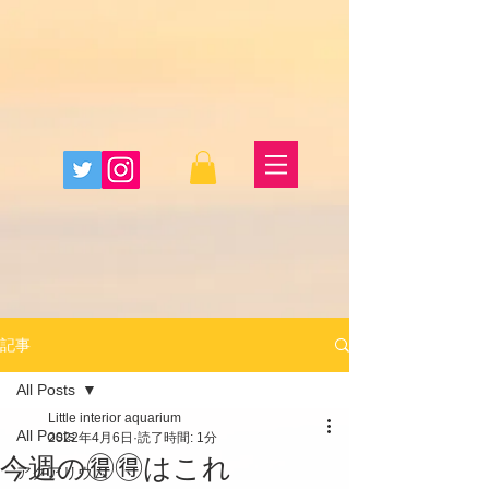
記事
All Posts
Little interior aquarium
All Posts
2022年4月6日
読了時間: 1分
今週の🉐🉐はこれ
アクアリウム