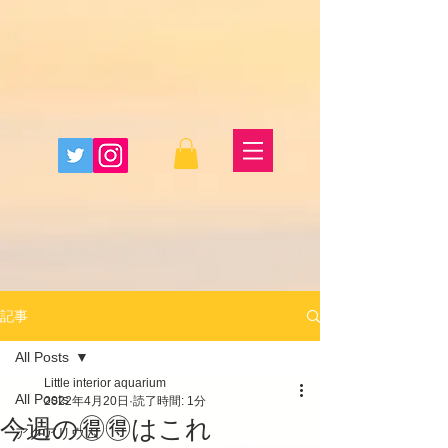
記事
All Posts
Little interior aquarium
All Posts
2022年4月20日
読了時間: 1分
今週の🉐🉐はこれ
アクアリウム