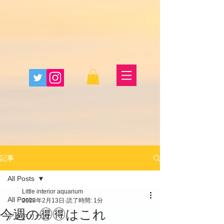
記事
All Posts
Little interior aquarium
All Posts
2023年2月13日
読了時間: 1分
今週の🉐🉐はこれ
アクアリウム