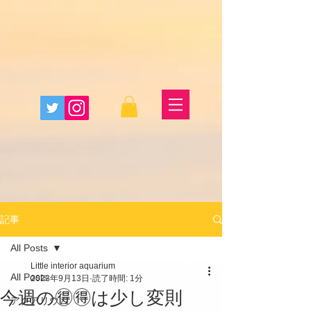
記事
All Posts
Little interior aquarium
All Posts
2023年9月13日
読了時間: 1分
今週の🉐🉐は少し変則
アクアリウム