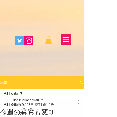
記事
All Posts
Little interior aquarium
All Posts
2024年9月18日
読了時間: 1分
今週の🉐🉐も変則
アクアリウム