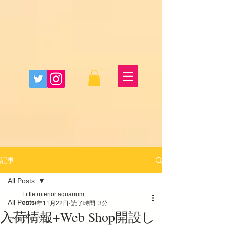
記事
All Posts
Little interior aquarium
All Posts
2020年11月22日
読了時間: 3分
入荷情報+Web Shop開設し
アクアリウム