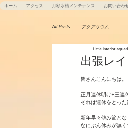
ホーム
アクセス
月額水槽メンテナンス
お問い合わ
All Posts
アクアリウム
Little interior aqua
出張レイ
皆さんこんにちは。
正月連休明け+三連
それは連休をとった
新年早々僻み節とな
なにぶん休みが無く