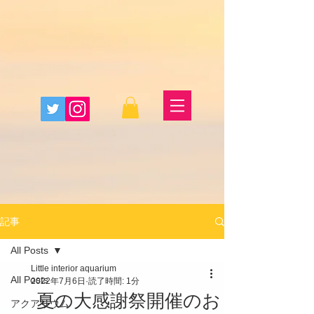
記事
All Posts
Little interior aquarium
All Posts
2022年7月6日
読了時間: 1分
夏の大感謝祭開催のお
アクアリウム