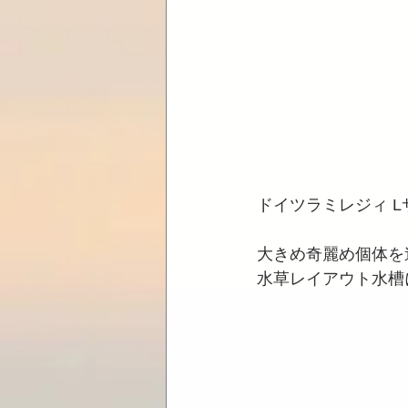
ドイツラミレジィ L
大きめ奇麗め個体を
水草レイアウト水槽