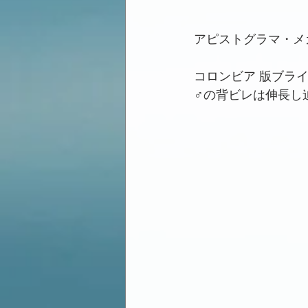
アピストグラマ・メガ
コロンビア 版ブラ
♂の背ビレは伸長し