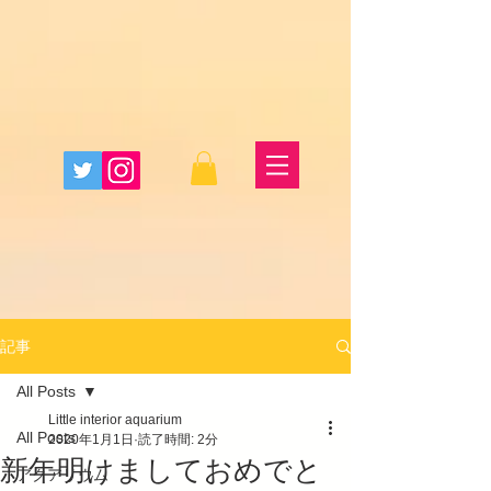
記事
All Posts
Little interior aquarium
All Posts
2020年1月1日
読了時間: 2分
新年明けましておめでと
アクアリウム