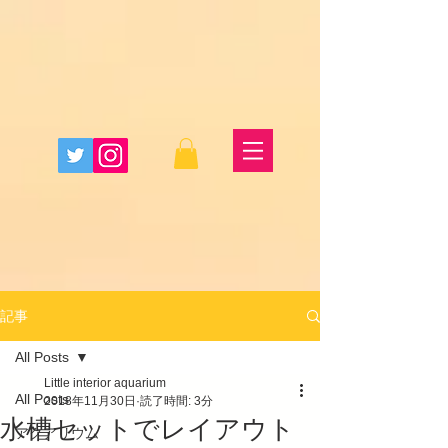
記事
All Posts
Little interior aquarium
All Posts
2018年11月30日
読了時間: 3分
水槽セットでレイアウト
アクアリウム