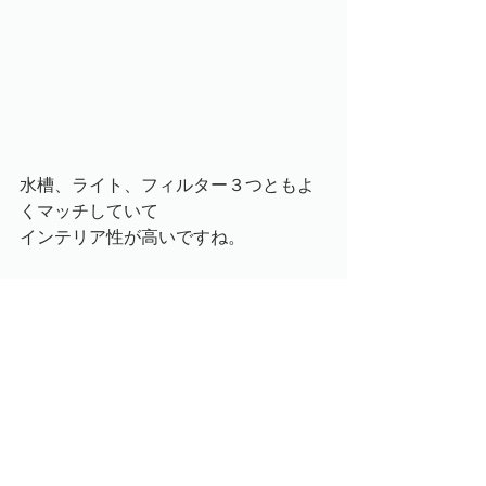
水槽、ライト、フィルター３つともよ
くマッチしていて
インテリア性が高いですね。
このLittle interior aquarium水槽セット
なら
お家のリビングに置いても違和感がな
いと思いますよ。
お勧めの水槽セットです。