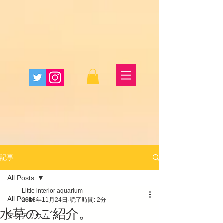
記事
All Posts
Little interior aquarium
All Posts
2018年11月24日
読了時間: 2分
水草のご紹介。
アクアリウム