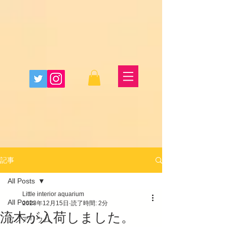
記事
All Posts
Little interior aquarium
All Posts
2023年12月15日
読了時間: 2分
流木が入荷しました。
アクアリウム