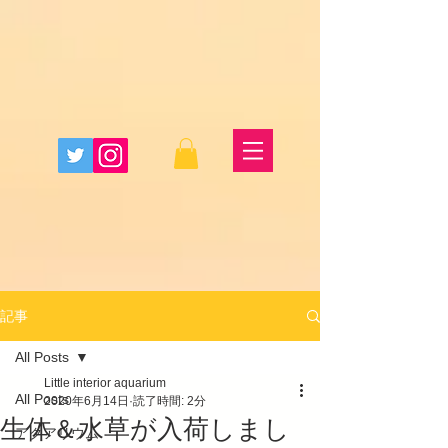
記事
All Posts
Little interior aquarium
All Posts
2020年6月14日
読了時間: 2分
生体＆水草が入荷しまし
アクアリウム