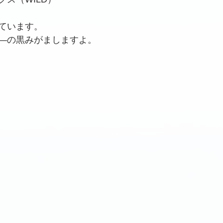
ています。
―の黒みがましますよ。