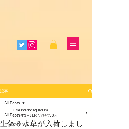
記事
All Posts
Little interior aquarium
All Posts
2025年3月8日
読了時間: 3分
生体＆水草が入荷しまし
アクアリウム