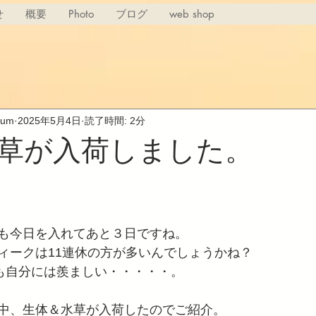
せ
概要
Photo
ブログ
web shop
rium
2025年5月4日
読了時間: 2分
草が入荷しました。
も今日を入れてあと３日ですね。
ィークは11連休の方が多いんでしょうかね？ 
でも自分には羨ましい・・・・・。
中、生体＆水草が入荷したのでご紹介。