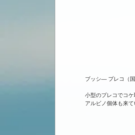
ブッシ― プレコ（
小型のプレコでコケ
アルビノ個体も来て