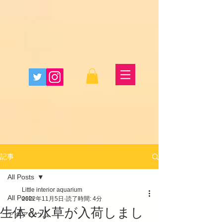
記事
All Posts
Little interior aquarium
All Posts
2022年11月5日
読了時間: 4分
生体＆水草が入荷しまし
アクアリウム