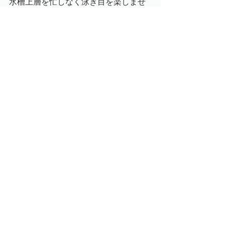
水槽上層を忙しなく泳ぎ目を楽しませ
てくれます。
水面で口をパクパクする事から、油膜
予防にもなりますよ。