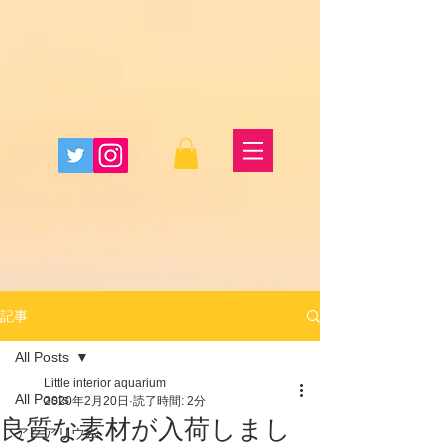
記事
All Posts
Little interior aquarium
All Posts
2020年2月20日
読了時間: 2分
良質な素材が入荷しまし
アクアリウム