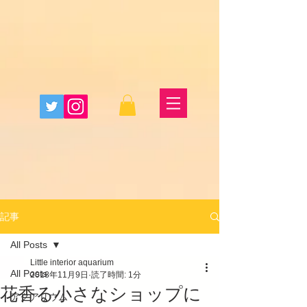
記事
All Posts
Little interior aquarium
All Posts
2018年11月9日
読了時間: 1分
花香る小さなショップに
アクアリウム