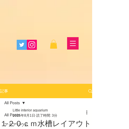
記事
All Posts
Little interior aquarium
All Posts
2025年8月1日
読了時間: 3分
１２０ｃｍ水槽レイアウト
アクアリウム